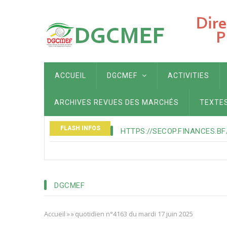
Aller
au
contenu
principal
MAIN
ACCUEIL
DGCMEF
ACTIVITIES
NAVIGATION
ARCHIVES REVUES DES MARCHÉS
TEXTE
FLASH INFOS
HTTPS://SECOP.FINANCES.BF
DGCMEF
Accueil
»
»
quotidien n°4163 du mardi 17 juin 2025
Fil