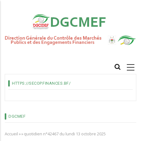
Aller
au
contenu
principal
MAIN
NAVIGATION
HTTPS://SECOP.FINANCES.BF/
DGCMEF
Accueil
»
»
quotidien n°42467 du lundi 13 octobre 2025
Fil