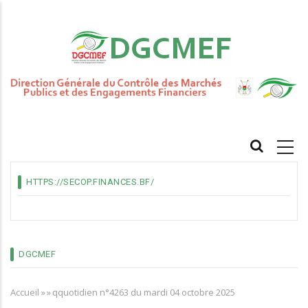
Aller
au
contenu
principal
MAIN
NAVIGATION
HTTPS://SECOP.FINANCES.BF/
DGCMEF
Accueil
»
»
qquotidien n°4263 du mardi 04 octobre 2025
Fil