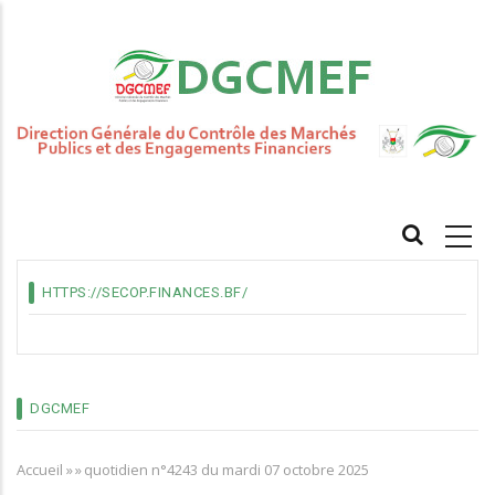
Aller
au
contenu
principal
MAIN
NAVIGATION
HTTPS://SECOP.FINANCES.BF/
DGCMEF
Accueil
»
»
quotidien n°4243 du mardi 07 octobre 2025
Fil