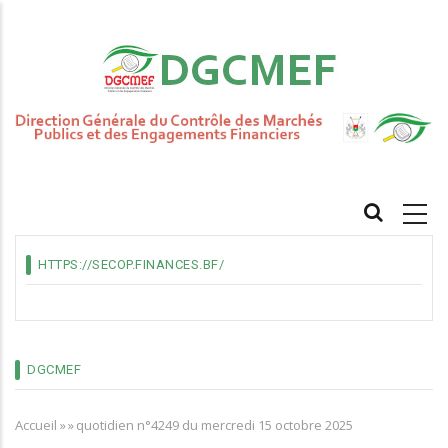
Aller
au
contenu
principal
MAIN
NAVIGATION
HTTPS://SECOP.FINANCES.BF/
DGCMEF
Accueil
»
»
quotidien n°4249 du mercredi 15 octobre 2025
Fil