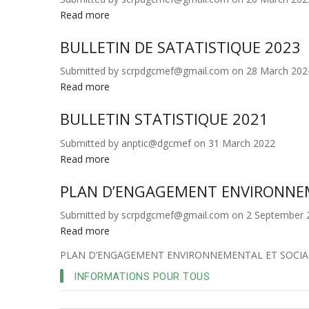
Read more
about
BULLETIN
BULLETIN DE SATATISTIQUE 2023
SUR
LES
Submitted by
scrpdgcmef@gmail.com
on 28 March 202
STATISTIQUE
Read more
about
DES
BULLETIN
MARCHES
BULLETIN STATISTIQUE 2021
DE
PUBLICS
SATATISTIQUE
EXERCICE
Submitted by
anptic@dgcmef
on 31 March 2022
2023
2024
Read more
about
BULLETIN
PLAN D’ENGAGEMENT ENVIRONNEM
STATISTIQUE
2021
Submitted by
scrpdgcmef@gmail.com
on 2 September 
Read more
about
PLAN
PLAN D’ENGAGEMENT ENVIRONNEMENTAL ET SOCIAL
D’ENGAGEMENT
INFORMATIONS POUR TOUS
ENVIRONNEMENTAL
ET