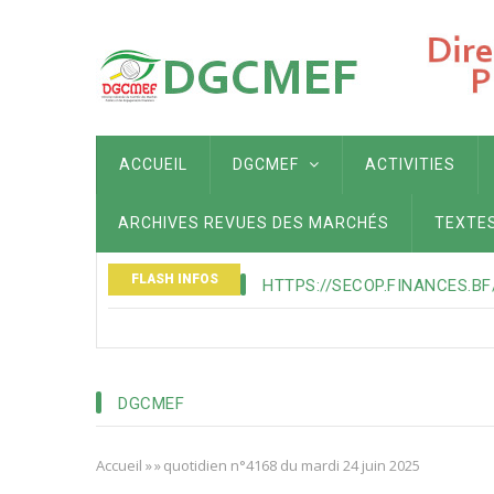
Aller
au
contenu
principal
MAIN
ACCUEIL
DGCMEF
ACTIVITIES
NAVIGATION
ARCHIVES REVUES DES MARCHÉS
TEXTE
FLASH INFOS
HTTPS://SECOP.FINANCES.BF
DGCMEF
Accueil
»
»
quotidien n°4168 du mardi 24 juin 2025
Fil